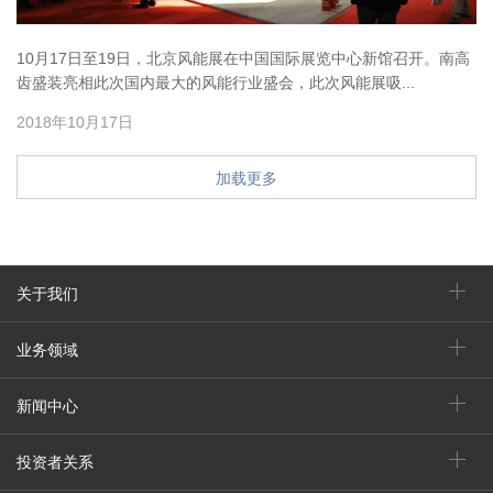
10月17日至19日，北京风能展在中国国际展览中心新馆召开。南高
齿盛装亮相此次国内最大的风能行业盛会，此次风能展吸...
2018年10月17日
加载更多
关于我们
业务领域
新闻中心
投资者关系