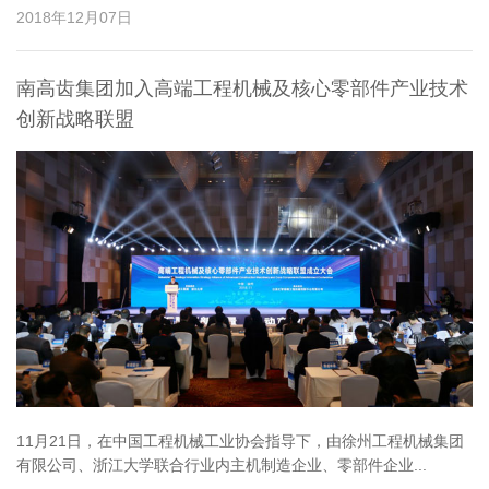
2018年12月07日
南高齿集团加入高端工程机械及核心零部件产业技术
创新战略联盟
11月21日，在中国工程机械工业协会指导下，由徐州工程机械集团
有限公司、浙江大学联合行业内主机制造企业、零部件企业...