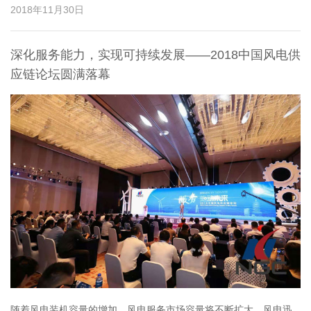
2018年11月30日
深化服务能力，实现可持续发展——2018中国风电供
应链论坛圆满落幕
随着风电装机容量的增加，风电服务市场容量将不断扩大。风电迅