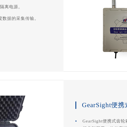
C隔离电源。
度数据的采集传输。
GearSigh
GearSight便携