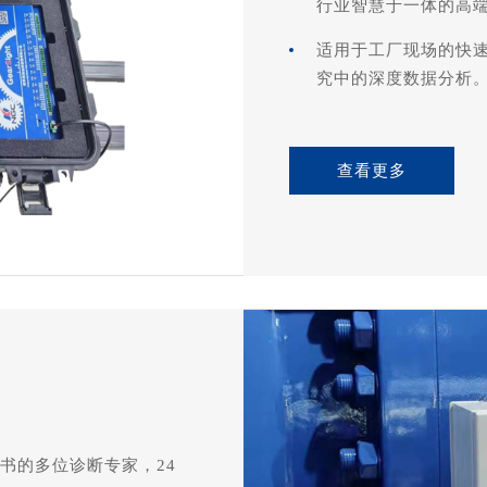
行业智慧于一体的高
适用于工厂现场的快
究中的深度数据分析
查看更多
师证书的多位诊断专家，24