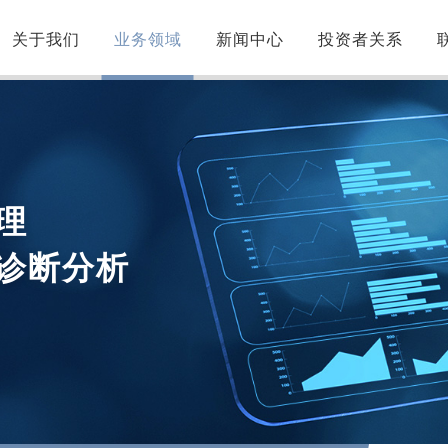
关于我们
业务领域
新闻中心
投资者关系
理
诊断分析