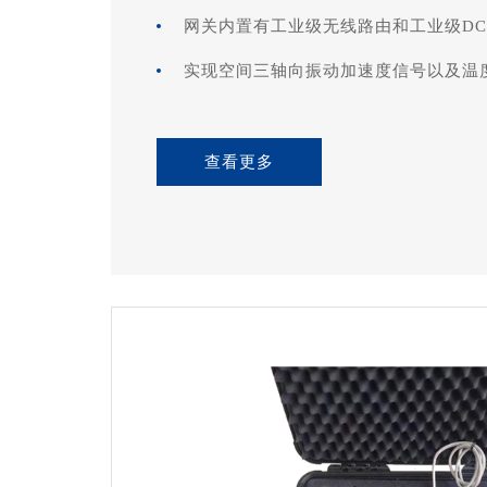
网关内置有工业级无线路由和工业级D
实现空间三轴向振动加速度信号以及温
查看更多