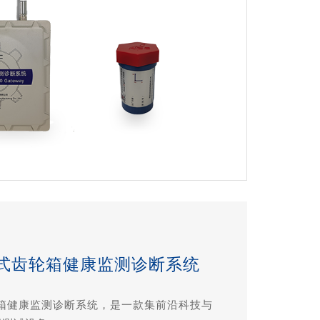
t便携式齿轮箱健康监测诊断系统
式齿轮箱健康监测诊断系统，是一款集前沿科技与