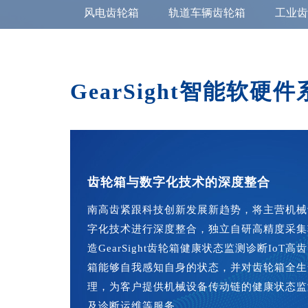
风电齿轮箱
轨道车辆齿轮箱
工业齿
GearSight智能软硬
齿轮箱与数字化技术的深度整合
南高齿紧跟科技创新发展新趋势，将主营机械
字化技术进行深度整合，独立自研高精度采集
造GearSight齿轮箱健康状态监测诊断IoT
箱能够自我感知自身的状态，并对齿轮箱全生
理，为客户提供机械设备传动链的健康状态监
及诊断运维等服务。