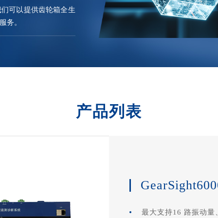
我们可以提供齿轮箱全生
服务。
产品列表
GearSight
最大支持16 路振动量