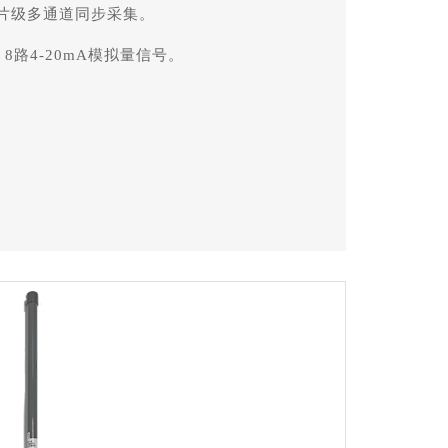
C芯片级多通道同步采集。
8路4-20mA模拟量信号。