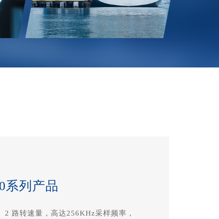
6000系列产品
、2 路转速量，高达256KHz采样频率，