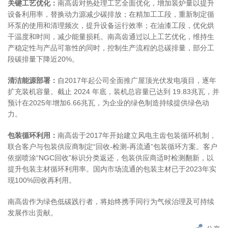
关键工艺优化：
南高齿对热处理工艺全面优化，增加装炉量以提升
设备利用率，替换动力源减少碳排放；在精加工工段，重新制定循
环泵的使用和清理频次，提升设备运行效率；在油漆工段，优化烘
干温度和时间，减少能量损耗。南高齿通过以上工艺优化，维持生
产稳定性与产品可靠性的同时，控制生产流程的总碳排量，部分工
段碳排量下降近20%。
清洁能源部署：
自2017年起公司全面推广屋顶光伏发电项目，逐年
扩充装机容量。截止 2024 年底，装机总容量已达到 19.83兆瓦，并
预计在2025年增加6.66兆瓦，为企业的绿色制造持续提供绿色动
力。
包装循环利用：
南高齿于2017年开始建立风电主齿包装循环机制，
联合客户与包装供应商制定“回收-检测-再流通”包装循环方案。客户
依据喷涂“NGC回收”标识分类返还，包装供应商适时检测翻新，以
提升包装主材循环利用率。国内市场流通的包装主材已于2023年实
现100%回收再利用。
南高齿作为绿色低碳践行者，将始终携手同行为气候治理及可持续
发展作出贡献。